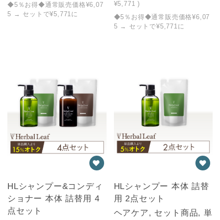
¥5,771
)
◆5％お得◆通常販売価格¥6,07
5 → セットで¥5,771に
◆5％お得◆通常販売価格¥6,07
5 → セットで¥5,771に
HLシャンプー&コンディ
HLシャンプー 本体 詰替
ショナー 本体 詰替用 4
用 2点セット
点セット
ヘアケア, セット商品, 単