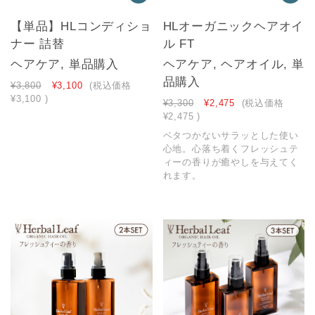
【単品】HLコンディショ
HLオーガニックヘアオイ
ナー 詰替
ル FT
ヘアケア, 単品購入
ヘアケア, ヘアオイル, 単
品購入
¥3,800
¥3,100
(税込価格
¥3,100
)
¥3,300
¥2,475
(税込価格
¥2,475
)
ベタつかないサラッとした使い
心地。心落ち着くフレッシュテ
ィーの香りが癒やしを与えてく
れます。