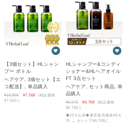
【3個セット】HLシャン
HLシャンプー&コンディ
プー ボトル
ショナー&HLヘアオイル
FT 3点セット
ヘアケア, 3個セット【エ
コ配送】, 単品購入
ヘアケア, セット商品, 単
品購入
¥10,800
¥7,560
(税込価格
¥7,560
)
¥9,675
¥8,708
(税込価格
¥8,708
)
◆10％お得◆通常販売価格¥9,6
75 → セットで¥8,708に